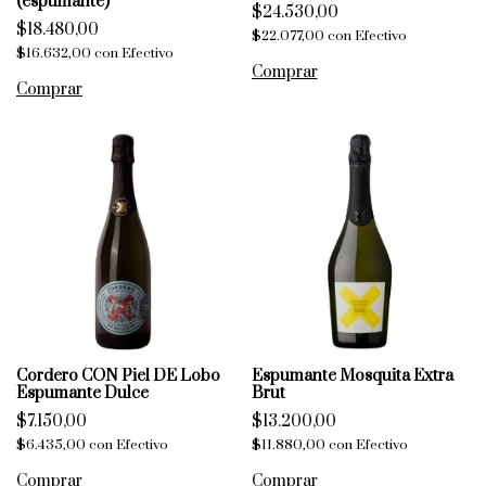
(espumante)
$24.530,00
$18.480,00
$22.077,00
con
Efectivo
$16.632,00
con
Efectivo
Cordero CON Piel DE Lobo
Espumante Mosquita Extra
Espumante Dulce
Brut
$7.150,00
$13.200,00
$6.435,00
con
Efectivo
$11.880,00
con
Efectivo