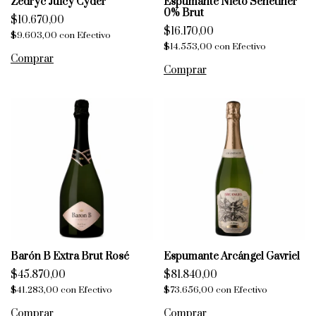
Zedryc Juicy Cyder
Espumante Nieto Senetiner
0% Brut
$10.670,00
$16.170,00
$9.603,00
con
Efectivo
$14.553,00
con
Efectivo
Barón B Extra Brut Rosé
Espumante Arcángel Gavriel
$45.870,00
$81.840,00
$41.283,00
con
Efectivo
$73.656,00
con
Efectivo