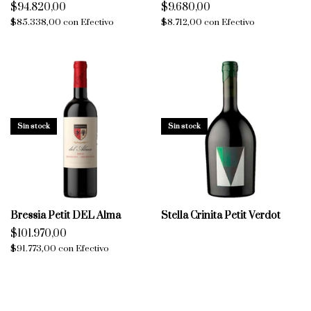
$94.820,00
$9.680,00
$85.338,00
con
Efectivo
$8.712,00
con
Efectivo
Sin stock
Sin stock
Bressia Petit DEL Alma
Stella Crinita Petit Verdot
$101.970,00
$91.773,00
con
Efectivo