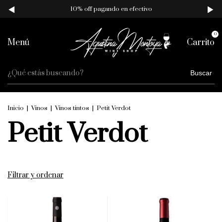
10% off pagando en efectivo
0
Menú
Carrito
Buscar
Inicio
|
Vinos
|
Vinos tintos
|
Petit Verdot
Petit Verdot
Filtrar y ordenar