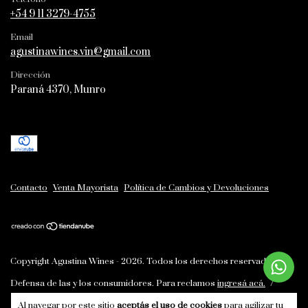
+54 9 11 3279-4755
Email
agustinawines.vin@gmail.com
Dirección
Paraná 4370, Munro
Contacto
Venta Mayorista
Política de Cambios y Devoluciones
Copyright Agustina Wines - 2026. Todos los derechos reservados.
Defensa de las y los consumidores. Para reclamos
ingresá acá.
/
Botón de arrepentimiento
Al navegar por este sitio
aceptás el uso de cookies
para agilizar tu