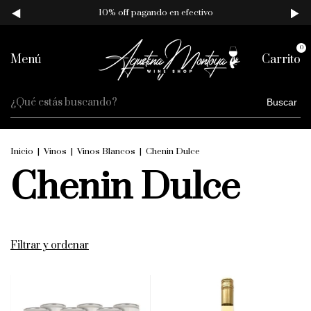
10% off pagando en efectivo
0
Menú
Carrito
Buscar
Inicio
|
Vinos
|
Vinos Blancos
|
Chenin Dulce
Chenin Dulce
Filtrar y ordenar