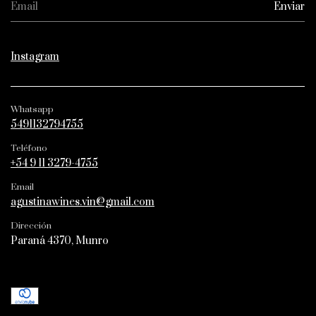
Instagram
Whatsapp
5491132794755
Teléfono
+54 9 11 3279-4755
Email
agustinawines.vin@gmail.com
Dirección
Paraná 4370, Munro