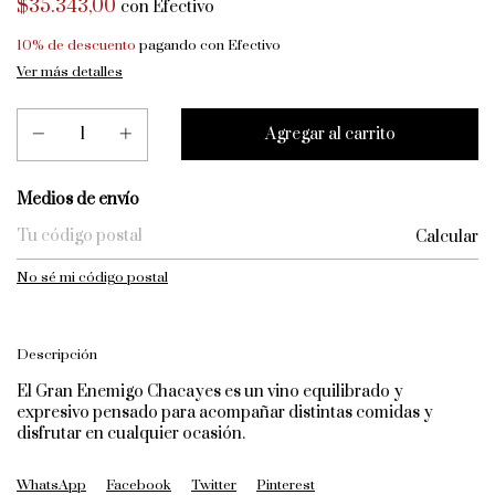
$35.343,00
con
Efectivo
10% de descuento
pagando con Efectivo
Ver más detalles
Entregas para el CP:
Medios de envío
Calcular
No sé mi código postal
Descripción
El Gran Enemigo Chacayes es un vino equilibrado y
expresivo pensado para acompañar distintas comidas y
disfrutar en cualquier ocasión.
WhatsApp
Facebook
Twitter
Pinterest