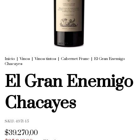
Inicio
|
Vinos
|
Vinos tintos
|
Cabernet Franc
|
El Gran Enemigo
Chacayes
El Gran Enemigo
Chacayes
SKU:
4971-15
$39.270,00