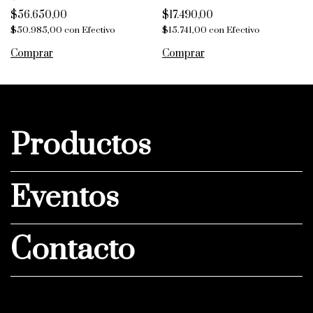
$56.650,00
$17.490,00
$50.985,00
con
Efectivo
$15.741,00
con
Efectivo
Productos
Eventos
Contacto