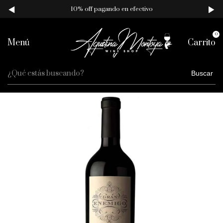
10% off pagando en efectivo
0
Menú
Carrito
Buscar