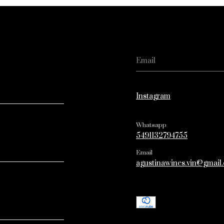
Instagram
Whatsapp
5491132794755
Email
agustinawines.vin@gmail