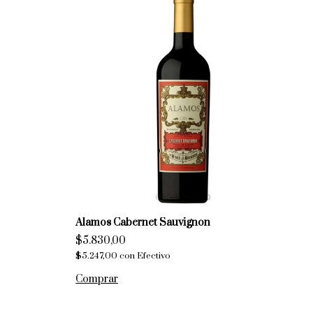
Alamos Cabernet Sauvignon
Sa
$5.830,00
$
$5.247,00
con
Efectivo
$8