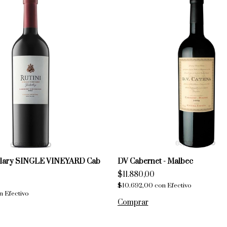
allary SINGLE VINEYARD Cab
DV Cabernet - Malbec
$11.880,00
$10.692,00
con
Efectivo
n
Efectivo