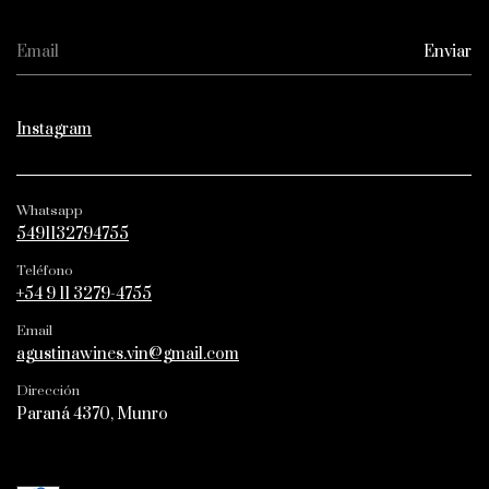
Instagram
Whatsapp
5491132794755
Teléfono
+54 9 11 3279-4755
Email
agustinawines.vin@gmail.com
Dirección
Paraná 4370, Munro