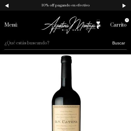
10% off pagando en efectivo
0
Menú
Carrito
Buscar