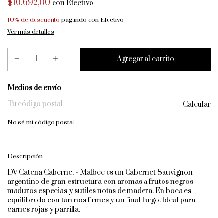
$10.692,00
con
Efectivo
10% de descuento
pagando con Efectivo
Ver más detalles
Entregas para el CP:
Medios de envío
Calcular
No sé mi código postal
Descripción
DV Catena Cabernet - Malbec es un Cabernet Sauvignon
argentino de gran estructura con aromas a frutos negros
maduros especias y sutiles notas de madera. En boca es
equilibrado con taninos firmes y un final largo. Ideal para
carnes rojas y parrilla.