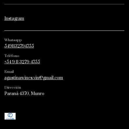
Instagram
Whatsapp
5491132794755
Teléfono
+54 9 11 3279-4755
Email
agustinawines.vin@gmail.com
Dirección
Paraná 4370, Munro