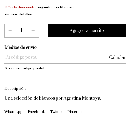
10% de descuento
pagando con Efectivo
Ver más detalles
Entregas para el CP:
Medios de envío
Calcular
No sé mi código postal
Descripción
Una selección de blancos por Agustina Montoya.
WhatsApp
Facebook
Twitter
Pinterest