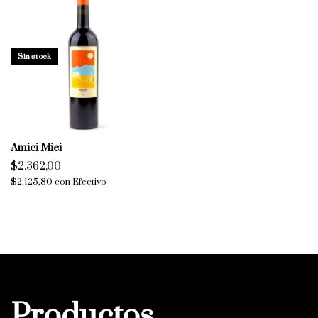
Sin stock
Amici Miei
$2.362,00
$2.125,80
con
Efectivo
Productos