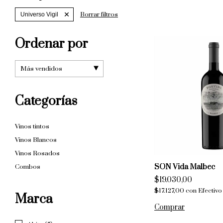
Borrar filtros
Universo Vigil
Ordenar por
Categorías
Vinos tintos
Vinos Blancos
Vinos Rosados
SON Vida Malbec
Combos
$19.030,00
$17.127,00
con
Efectivo
Marca