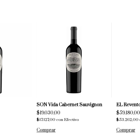
SON Vida Cabernet Sauvignon
EL Revent
$19.030,00
$59.180,00
$17.127,00
con
Efectivo
$53.262,00