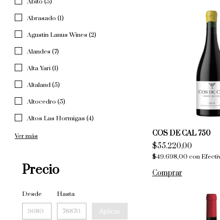
Abito (5)
Abrasado (1)
Agustin Lanus Wines (2)
Alandes (7)
Alta Yari (1)
Altaland (5)
Altocedro (5)
Altos Las Hormigas (4)
COS DE CAL 750
Ver más
$55.220,00
$49.698,00
con
Efecti
Precio
Desde
Hasta
Aplicar