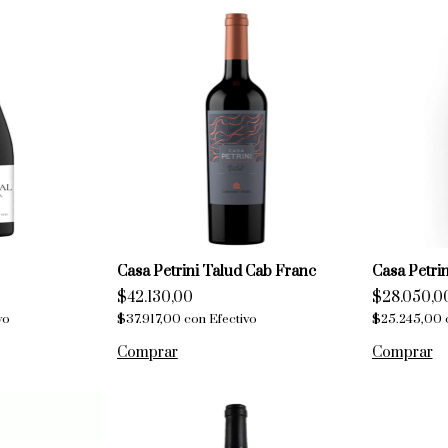
Casa Petrini Talud Cab Franc
Casa Petri
$42.130,00
$28.050,0
vo
$37.917,00
con
Efectivo
$25.245,00