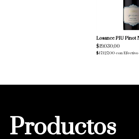
Losance PIU Pinot 
$19.030,00
$17.127,00
con
Efectivo
Productos