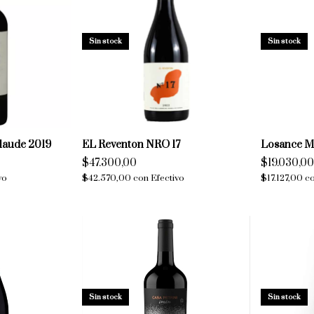
Sin stock
Sin stock
Claude 2019
EL Reventon NRO 17
Losance M
$47.300,00
$19.030,00
vo
$42.570,00
con
Efectivo
$17.127,00
c
Sin stock
Sin stock