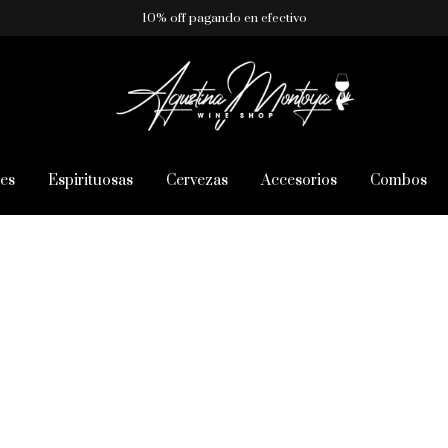
10% off pagando en efectivo
es
Espirituosas
Cervezas
Accesorios
Combos