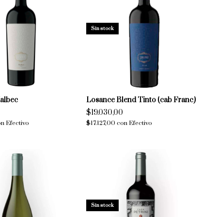
Sin stock
albec
Losance Blend Tinto (cab Franc)
$19.030,00
on
Efectivo
$17.127,00
con
Efectivo
Sin stock