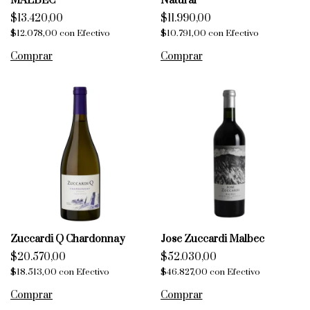
MALBEC
Natural
$13.420,00
$11.990,00
$12.078,00
con
Efectivo
$10.791,00
con
Efectivo
Zuccardi Q Chardonnay
Jose Zuccardi Malbec
$20.570,00
$52.030,00
$18.513,00
con
Efectivo
$46.827,00
con
Efectivo