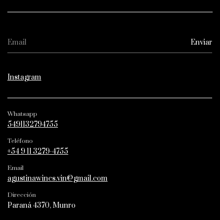
Instagram
Whatsapp
5491132794755
Teléfono
+54 9 11 3279-4755
Email
agustinawines.vin@gmail.com
Dirección
Paraná 4370, Munro