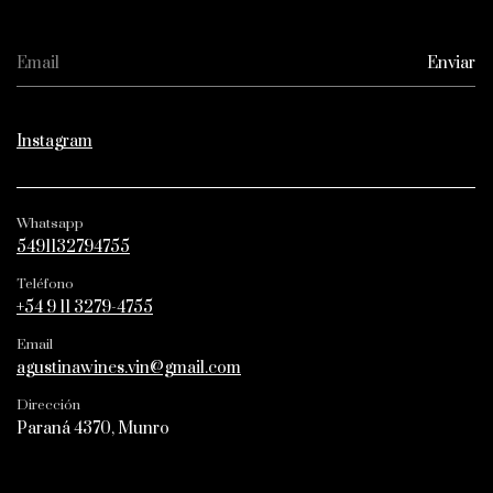
Instagram
Whatsapp
5491132794755
Teléfono
+54 9 11 3279-4755
Email
agustinawines.vin@gmail.com
Dirección
Paraná 4370, Munro