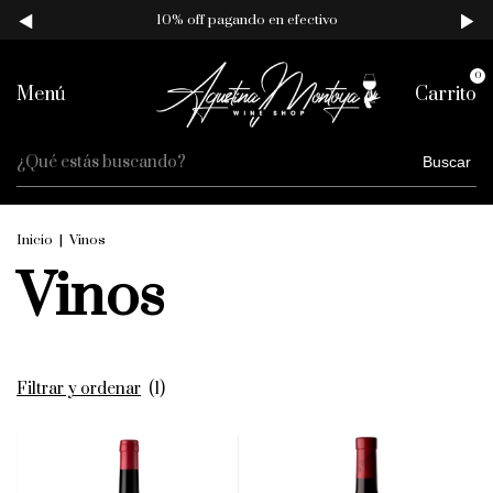
10% off pagando en efectivo
0
Menú
Carrito
Buscar
Inicio
|
Vinos
Vinos
Filtrar y ordenar
(
1
)