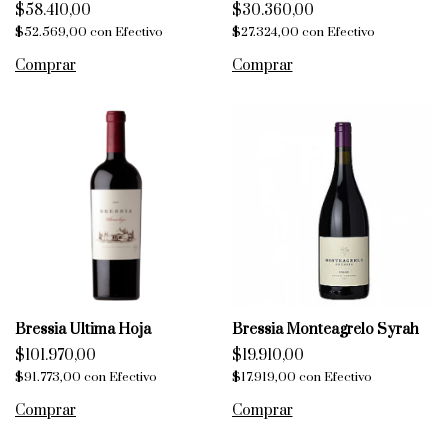
$58.410,00
$30.360,00
$52.569,00
con
Efectivo
$27.324,00
con
Efectivo
Bressia Ultima Hoja
Bressia Monteagrelo Syrah
$101.970,00
$19.910,00
$91.773,00
con
Efectivo
$17.919,00
con
Efectivo