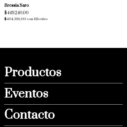
Bressia Saro
$449.240,00
$404.316,00
con
Efectivo
Productos
Eventos
Contacto