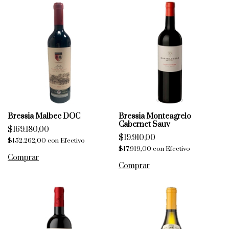
Bressia Malbec DOC
Bressia Monteagrelo
Cabernet Sauv
$169.180,00
$19.910,00
$152.262,00
con
Efectivo
$17.919,00
con
Efectivo