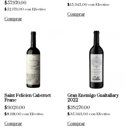
$57.970,00
$15.345,00
con
Efectivo
$52.173,00
con
Efectivo
Saint Felicien Cabernet
Gran Enemigo Gualtallary
Franc
2022
$9.020,00
$39.270,00
$8.118,00
con
Efectivo
$35.343,00
con
Efectivo