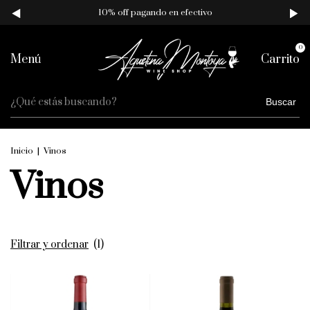
10% off pagando en efectivo
0
Menú
Carrito
Buscar
Inicio
|
Vinos
Vinos
Filtrar y ordenar
(
1
)