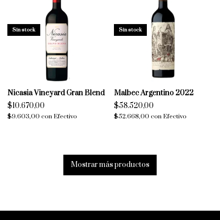
Sin stock
Sin stock
Nicasia Vineyard Gran Blend
Malbec Argentino 2022
$10.670,00
$58.520,00
$9.603,00
con
Efectivo
$52.668,00
con
Efectivo
Mostrar más productos