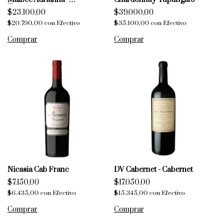
Tupungato Alto
$23.100,00
$39.000,00
$20.790,00
con
Efectivo
$35.100,00
con
Efectivo
Nicasia Cab Franc
DV Cabernet - Cabernet
$7.150,00
$17.050,00
$6.435,00
con
Efectivo
$15.345,00
con
Efectivo